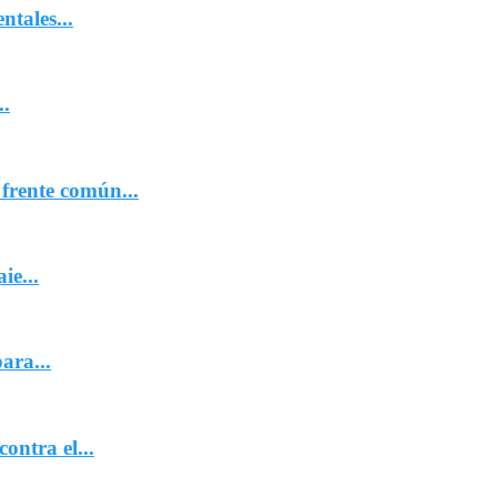
ntales...
..
frente común...
ie...
ara...
ontra el...