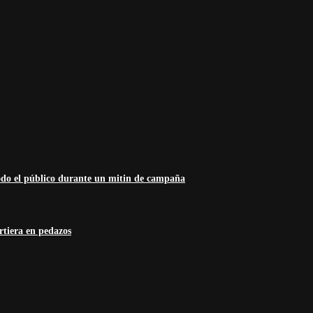
odo el público durante un mitin de campaña
rtiera en pedazos