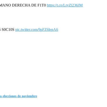
A MANO DERECHA DE F1T0
https://t.co/LrvZl236JM
S S0C10S
pic.twitter.com/9pFZ6lepA6
as elecciones de noviembre