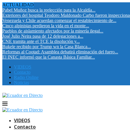
ACTUALIDAD
Pabel Muñoz busca la reelección para la Alcaldía...
Exteriores del hospital Teodoro Maldonado Carbo fueron inspeccion
Venezuela y Chile acuerdan comenzar el restablecimiento de...
Cinco alpinistas perdieron la vida en el monte...
Pueblos de aislamiento afectados por la minería ilegal...
José Julio Neira pasa de 12 delegaciones a...
CNE tramita ante el TCE la disolución y...
Bukele recibido por Trump wn la Casa Blanca...
Reformas al Cootad: Asamblea debatirá eliminación del fuero...
El INEC informó que la Canasta Básica Familiar...
VIDEOS
Contacto
Radio Online
Noticias
VIDEOS
Contacto