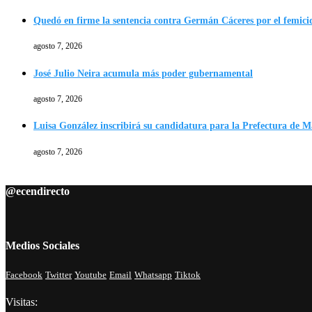
Quedó en firme la sentencia contra Germán Cáceres por el femici
agosto 7, 2026
José Julio Neira acumula más poder gubernamental
agosto 7, 2026
Luisa González inscribirá su candidatura para la Prefectura de 
agosto 7, 2026
@ecendirecto
Medios Sociales
Facebook
Twitter
Youtube
Email
Whatsapp
Tiktok
Visitas: