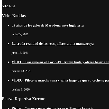
5020751
Video Noticias
35 años de los goles de Maradona ante Inglaterra
junio 22, 2021
La cruda realidad de las «cosquillas» a una mantarraya
junio 18, 2021
VÍDEO: Tras superar el Covid-19, Trump baila y ofrece besar a t
octubre 13, 2020
VÍDEO: Piloto se marcha sana y salva luego de que su coche se pa
octubre 9, 2020
Fuerza Deportiva Xtreme
Richard Carapaz no se atemoriza en el Tour de Francia