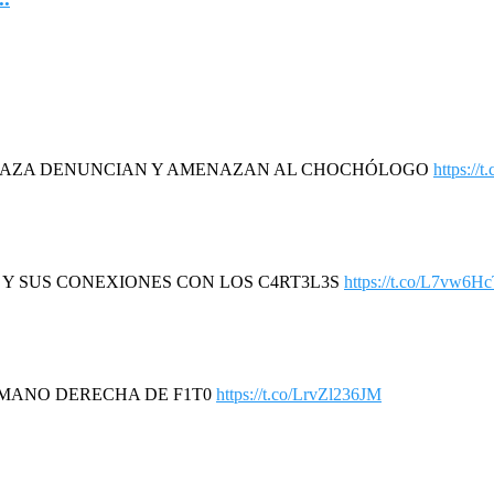
DAZA DENUNCIAN Y AMENAZAN AL CHOCHÓLOGO
https://
R Y SUS CONEXIONES CON LOS C4RT3L3S
https://t.co/L7vw6H
A MANO DERECHA DE F1T0
https://t.co/LrvZl236JM