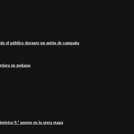
odo el público durante un mitin de campaña
rtiera en pedazos
tórico 9.º puesto en la sexta etapa