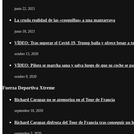
junio 22, 2021
La cruda realidad de las «cosquillas» a una mantarraya
junio 18, 2021
VÍDEO: Tras superar el Covid-19, Trump baila y ofrece besar a t
octubre 13, 2020
VÍDEO: Piloto se marcha sana y salva luego de que su coche se pa
octubre 9, 2020
Fuerza Deportiva Xtreme
Richard Carapaz no se atemoriza en el Tour de Francia
septiembre 16, 2020
Richard Carapaz disfruta del Tour de Francia tras conseguir un his
septiembre 3, 2020