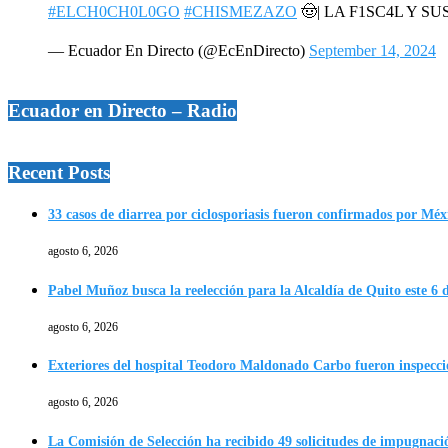
#ELCH0CH0L0GO
#CHISMEZAZO
🤠| LA F1SC4L Y SU
— Ecuador En Directo (@EcEnDirecto)
September 14, 2024
Ecuador en Directo – Radio
Recent Posts
33 casos de diarrea por ciclosporiasis fueron confirmados por Méx
agosto 6, 2026
Pabel Muñoz busca la reelección para la Alcaldía de Quito este 6 
agosto 6, 2026
Exteriores del hospital Teodoro Maldonado Carbo fueron inspecc
agosto 6, 2026
La Comisión de Selección ha recibido 49 solicitudes de impugnació