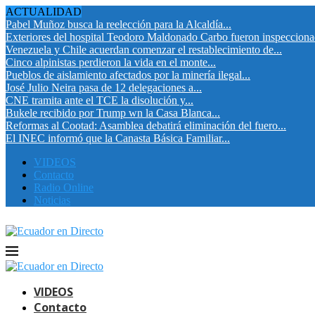
ACTUALIDAD
Pabel Muñoz busca la reelección para la Alcaldía...
Exteriores del hospital Teodoro Maldonado Carbo fueron inspeccion
Venezuela y Chile acuerdan comenzar el restablecimiento de...
Cinco alpinistas perdieron la vida en el monte...
Pueblos de aislamiento afectados por la minería ilegal...
José Julio Neira pasa de 12 delegaciones a...
CNE tramita ante el TCE la disolución y...
Bukele recibido por Trump wn la Casa Blanca...
Reformas al Cootad: Asamblea debatirá eliminación del fuero...
El INEC informó que la Canasta Básica Familiar...
VIDEOS
Contacto
Radio Online
Noticias
VIDEOS
Contacto