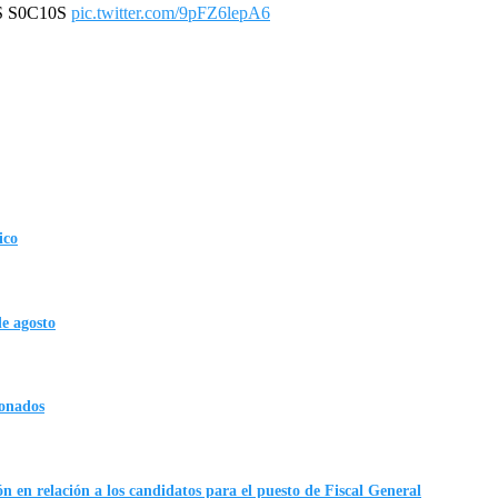
S S0C10S
pic.twitter.com/9pFZ6lepA6
ico
de agosto
ionados
n en relación a los candidatos para el puesto de Fiscal General