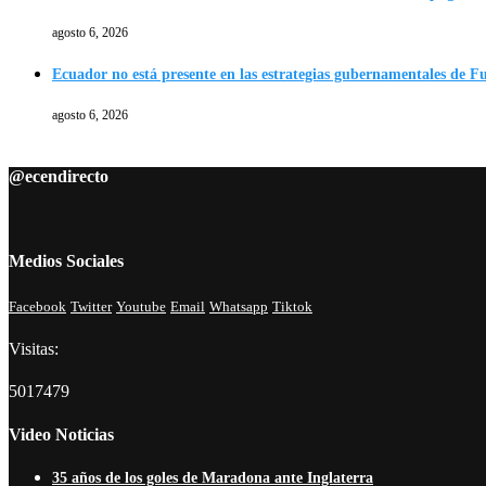
agosto 6, 2026
Ecuador no está presente en las estrategias gubernamentales de F
agosto 6, 2026
@ecendirecto
Medios Sociales
Facebook
Twitter
Youtube
Email
Whatsapp
Tiktok
Visitas:
5017479
Video Noticias
35 años de los goles de Maradona ante Inglaterra