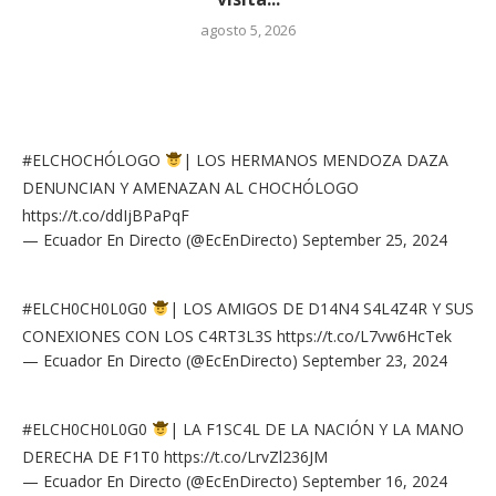
agosto 5, 2026
#ELCHOCHÓLOGO
| LOS HERMANOS MENDOZA DAZA
DENUNCIAN Y AMENAZAN AL CHOCHÓLOGO
https://t.co/ddIjBPaPqF
— Ecuador En Directo (@EcEnDirecto)
September 25, 2024
#ELCH0CH0L0G0
| LOS AMIGOS DE D14N4 S4L4Z4R Y SUS
CONEXIONES CON LOS C4RT3L3S
https://t.co/L7vw6HcTek
— Ecuador En Directo (@EcEnDirecto)
September 23, 2024
#ELCH0CH0L0G0
| LA F1SC4L DE LA NACIÓN Y LA MANO
DERECHA DE F1T0
https://t.co/LrvZl236JM
— Ecuador En Directo (@EcEnDirecto)
September 16, 2024