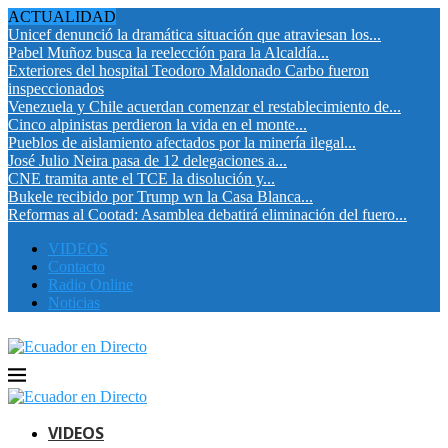
ACTUALIDAD
Unicef denunció la dramática situación que atraviesan los...
Pabel Muñoz busca la reelección para la Alcaldía...
Exteriores del hospital Teodoro Maldonado Carbo fueron
inspeccionados
Venezuela y Chile acuerdan comenzar el restablecimiento de...
Cinco alpinistas perdieron la vida en el monte...
Pueblos de aislamiento afectados por la minería ilegal...
José Julio Neira pasa de 12 delegaciones a...
CNE tramita ante el TCE la disolución y...
Bukele recibido por Trump wn la Casa Blanca...
Reformas al Cootad: Asamblea debatirá eliminación del fuero...
VIDEOS
Contacto
Radio Online
Noticias
VIDEOS