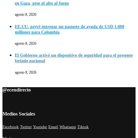
en Gaza, pese al alto al fuego
agosto 8, 2026
EE.UU. prevé entregar un paquete de ayuda de USD 1.000
millones para Colombia
agosto 8, 2026
El Gobierno activó un dispositivo de seguridad para el presente
feriado nacional
agosto 8, 2026
@ecendirecto
Medios Sociales
Facebook
Twitter
Youtube
Email
Whatsapp
Tiktok