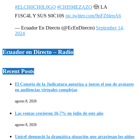
#ELCH0CH0L0GO
#CHISMEZAZO
🤠| LA
F1SC4L Y SUS S0C10S
pic.twitter.com/9pFZ6lepA6
— Ecuador En Directo (@EcEnDirecto)
September 14,
2024
Ecuador en Directo – Radio
Recent Posts
El Consejo de la Judicatura autoriza a jueces el uso de avatares
en audiencias virtuales complejas
agosto 8, 2026
Las ventas crecieron 16,7% en julio de este año
agosto 8, 2026
Unicef denunció la dramática situación que atraviesan los niños