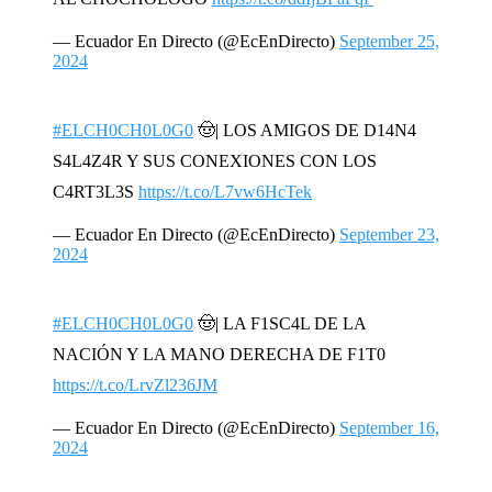
— Ecuador En Directo (@EcEnDirecto)
September 25,
2024
#ELCH0CH0L0G0
🤠| LOS AMIGOS DE D14N4
S4L4Z4R Y SUS CONEXIONES CON LOS
C4RT3L3S
https://t.co/L7vw6HcTek
— Ecuador En Directo (@EcEnDirecto)
September 23,
2024
#ELCH0CH0L0G0
🤠| LA F1SC4L DE LA
NACIÓN Y LA MANO DERECHA DE F1T0
https://t.co/LrvZl236JM
— Ecuador En Directo (@EcEnDirecto)
September 16,
2024