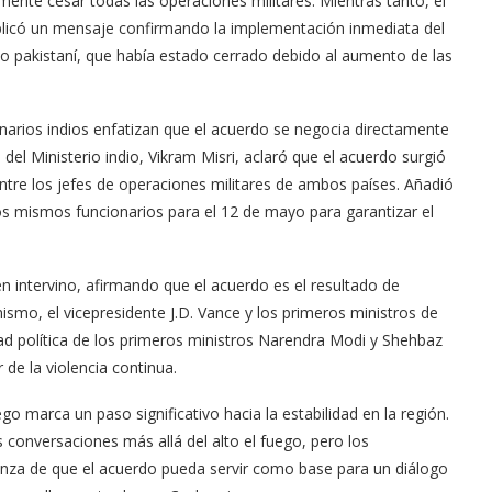
mente cesar todas las operaciones militares. Mientras tanto, el
ublicó un mensaje confirmando la implementación inmediata del
eo pakistaní, que había estado cerrado debido al aumento de las
ionarios indios enfatizan que el acuerdo se negocia directamente
o del Ministerio indio, Vikram Misri, aclaró que el acuerdo surgió
ntre los jefes de operaciones militares de ambos países. Añadió
os mismos funcionarios para el 12 de mayo para garantizar el
n intervino, afirmando que el acuerdo es el resultado de
ismo, el vicepresidente J.D. Vance y los primeros ministros de
idad política de los primeros ministros Narendra Modi y Shehbaz
 de la violencia continua.
uego marca un paso significativo hacia la estabilidad en la región.
conversaciones más allá del alto el fuego, pero los
anza de que el acuerdo pueda servir como base para un diálogo