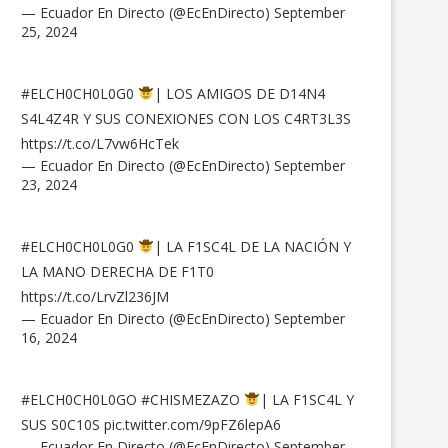
— Ecuador En Directo (@EcEnDirecto)
September
25, 2024
#ELCH0CH0L0G0
| LOS AMIGOS DE D14N4
S4L4Z4R Y SUS CONEXIONES CON LOS C4RT3L3S
https://t.co/L7vw6HcTek
— Ecuador En Directo (@EcEnDirecto)
September
23, 2024
#ELCH0CH0L0G0
| LA F1SC4L DE LA NACIÓN Y
LA MANO DERECHA DE F1T0
https://t.co/LrvZl236JM
— Ecuador En Directo (@EcEnDirecto)
September
16, 2024
#ELCH0CH0L0GO
#CHISMEZAZO
| LA F1SC4L Y
SUS S0C10S
pic.twitter.com/9pFZ6lepA6
— Ecuador En Directo (@EcEnDirecto)
September