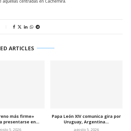
e aquellas centradas en Cachemira.
s
ED ARTICLES
reno más firme»
Papa León XIV comunica gira por
J
 presentarse en...
Uruguay, Argentina...
osto 5, 2026
agosto 5, 2026