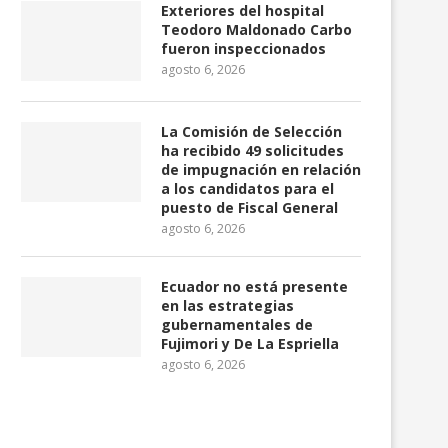
Exteriores del hospital
Teodoro Maldonado Carbo
fueron inspeccionados
agosto 6, 2026
La Comisión de Selección
ha recibido 49 solicitudes
de impugnación en relación
a los candidatos para el
puesto de Fiscal General
agosto 6, 2026
Ecuador no está presente
en las estrategias
gubernamentales de
Fujimori y De La Espriella
agosto 6, 2026
avier Milei califica de «histórica»
Guatemala activa alerta 
la próxima visita...
por la erupción del..
agosto 5, 2026
agosto 4, 2026