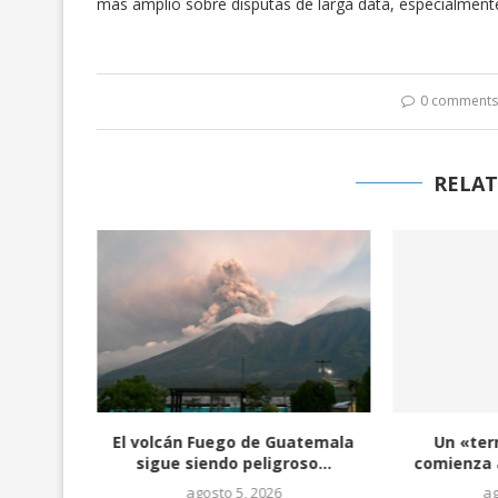
más amplio sobre disputas de larga data, especialment
0 comment
RELAT
 por
El volcán Fuego de Guatemala
Un «ter
ron
sigue siendo peligroso...
comienza a
agosto 5, 2026
ag