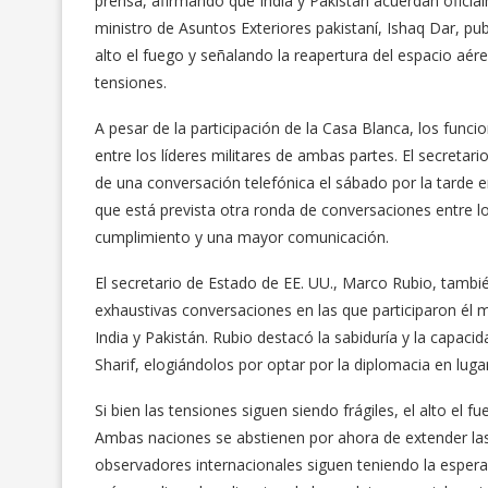
prensa, afirmando que India y Pakistán acuerdan oficial
ministro de Asuntos Exteriores pakistaní, Ishaq Dar, p
alto el fuego y señalando la reapertura del espacio aér
tensiones.
A pesar de la participación de la Casa Blanca, los func
entre los líderes militares de ambas partes. El secretari
de una conversación telefónica el sábado por la tarde e
que está prevista otra ronda de conversaciones entre l
cumplimiento y una mayor comunicación.
El secretario de Estado de EE. UU., Marco Rubio, tambié
exhaustivas conversaciones en las que participaron él m
India y Pakistán. Rubio destacó la sabiduría y la capac
Sharif, elogiándolos por optar por la diplomacia en lugar
Si bien las tensiones siguen siendo frágiles, el alto el f
Ambas naciones se abstienen por ahora de extender las 
observadores internacionales siguen teniendo la esper