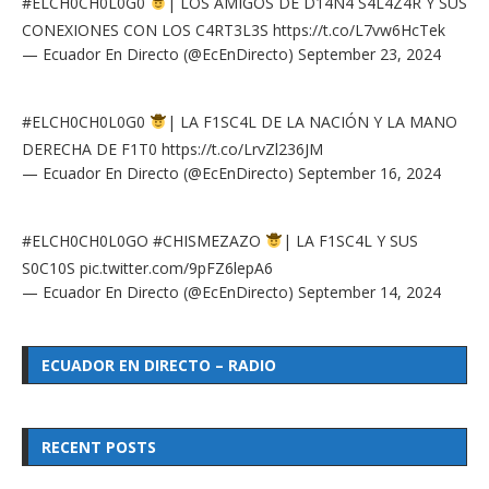
#ELCH0CH0L0G0
| LOS AMIGOS DE D14N4 S4L4Z4R Y SUS
CONEXIONES CON LOS C4RT3L3S
https://t.co/L7vw6HcTek
— Ecuador En Directo (@EcEnDirecto)
September 23, 2024
#ELCH0CH0L0G0
| LA F1SC4L DE LA NACIÓN Y LA MANO
DERECHA DE F1T0
https://t.co/LrvZl236JM
— Ecuador En Directo (@EcEnDirecto)
September 16, 2024
#ELCH0CH0L0GO
#CHISMEZAZO
| LA F1SC4L Y SUS
S0C10S
pic.twitter.com/9pFZ6lepA6
— Ecuador En Directo (@EcEnDirecto)
September 14, 2024
ECUADOR EN DIRECTO – RADIO
RECENT POSTS