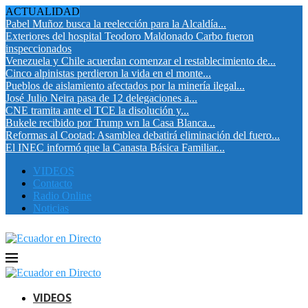
ACTUALIDAD
Pabel Muñoz busca la reelección para la Alcaldía...
Exteriores del hospital Teodoro Maldonado Carbo fueron
inspeccionados
Venezuela y Chile acuerdan comenzar el restablecimiento de...
Cinco alpinistas perdieron la vida en el monte...
Pueblos de aislamiento afectados por la minería ilegal...
José Julio Neira pasa de 12 delegaciones a...
CNE tramita ante el TCE la disolución y...
Bukele recibido por Trump wn la Casa Blanca...
Reformas al Cootad: Asamblea debatirá eliminación del fuero...
El INEC informó que la Canasta Básica Familiar...
VIDEOS
Contacto
Radio Online
Noticias
VIDEOS