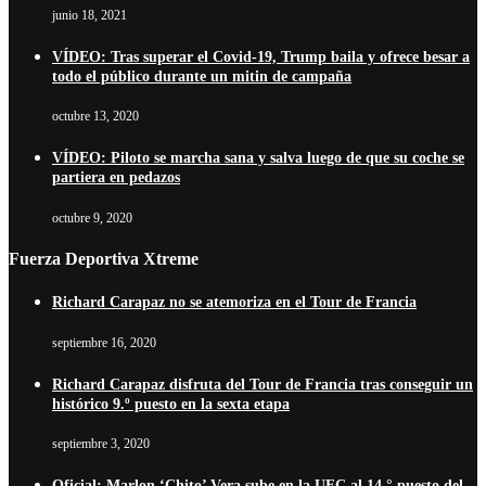
junio 18, 2021
VÍDEO: Tras superar el Covid-19, Trump baila y ofrece besar a
todo el público durante un mitin de campaña
octubre 13, 2020
VÍDEO: Piloto se marcha sana y salva luego de que su coche se
partiera en pedazos
octubre 9, 2020
Fuerza Deportiva Xtreme
Richard Carapaz no se atemoriza en el Tour de Francia
septiembre 16, 2020
Richard Carapaz disfruta del Tour de Francia tras conseguir un
histórico 9.º puesto en la sexta etapa
septiembre 3, 2020
Oficial: Marlon ‘Chito’ Vera sube en la UFC al 14.° puesto del