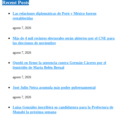
Recent Posts
Las relaciones diplomáticas de Perú y México fueron
restablecidas
agosto 7, 2026
Más de 4 mil recintos electorales serán abiertos por el CNE para
las elecciones de noviembre
agosto 7, 2026
Quedó en firme la sentencia contra Germán Cáceres por el
femicidio de María Belén Bernal
agosto 7, 2026
José Julio Neira acumula más poder gubernamental
agosto 7, 2026
Luisa González inscribirá su candidatura para la Prefectura de
Manabí la próxima semana