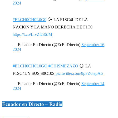
2024
#ELCH0CH0L0G0
🤠| LA F1SC4L DE LA
NACIÓN Y LA MANO DERECHA DE F1T0
https://t.co/LrvZl236JM
— Ecuador En Directo (@EcEnDirecto)
September 16,
2024
#ELCH0CH0L0GO
#CHISMEZAZO
🤠| LA
F1SC4L Y SUS S0C10S
pic.twitter.com/9pFZ6lepA6
— Ecuador En Directo (@EcEnDirecto)
September 14,
2024
Ecuador en Directo – Radio