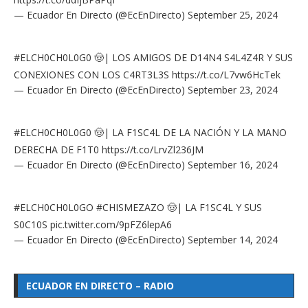
— Ecuador En Directo (@EcEnDirecto)
September 25, 2024
#ELCH0CH0L0G0
🤠| LOS AMIGOS DE D14N4 S4L4Z4R Y SUS
CONEXIONES CON LOS C4RT3L3S
https://t.co/L7vw6HcTek
— Ecuador En Directo (@EcEnDirecto)
September 23, 2024
#ELCH0CH0L0G0
🤠| LA F1SC4L DE LA NACIÓN Y LA MANO
DERECHA DE F1T0
https://t.co/LrvZl236JM
— Ecuador En Directo (@EcEnDirecto)
September 16, 2024
#ELCH0CH0L0GO
#CHISMEZAZO
🤠| LA F1SC4L Y SUS
S0C10S
pic.twitter.com/9pFZ6lepA6
— Ecuador En Directo (@EcEnDirecto)
September 14, 2024
ECUADOR EN DIRECTO – RADIO