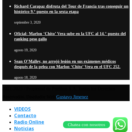
Richard Carapaz disfruta del Tour de Francia tras conseguir un
histórico 9.º puesto en la sexta etapa
septiembre 3, 2020
Oficial: Marlon ‘Chito’ Vera sube en la UFC al 14.° puesto del
ranking peso gallo
agosto 19, 2020
Sean O’Malley, no arrojó lesión en sus exámenes médicos
después de la pelea con Marlon ‘Chito’ Vera en el UFC 252.
agosto 18, 2020
2021-2025 / Propiedad de Profilms S.A. Todos los Derechos
Reservados. Diseñador Web
Gustavo Jimenez
VIDEOS
Contacto
Radio Online
Chatea con nosotros
Noticias