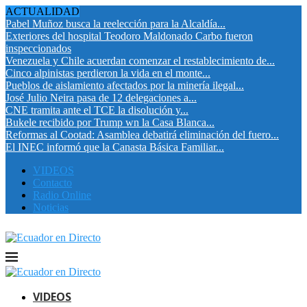
ACTUALIDAD
Pabel Muñoz busca la reelección para la Alcaldía...
Exteriores del hospital Teodoro Maldonado Carbo fueron
inspeccionados
Venezuela y Chile acuerdan comenzar el restablecimiento de...
Cinco alpinistas perdieron la vida en el monte...
Pueblos de aislamiento afectados por la minería ilegal...
José Julio Neira pasa de 12 delegaciones a...
CNE tramita ante el TCE la disolución y...
Bukele recibido por Trump wn la Casa Blanca...
Reformas al Cootad: Asamblea debatirá eliminación del fuero...
El INEC informó que la Canasta Básica Familiar...
VIDEOS
Contacto
Radio Online
Noticias
VIDEOS