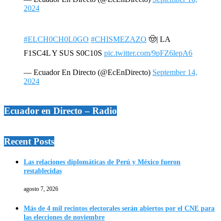
2024
#ELCH0CH0L0GO
#CHISMEZAZO
🤠| LA
F1SC4L Y SUS S0C10S
pic.twitter.com/9pFZ6lepA6
— Ecuador En Directo (@EcEnDirecto)
September 14,
2024
Ecuador en Directo – Radio
Recent Posts
Las relaciones diplomáticas de Perú y México fueron
restablecidas
agosto 7, 2026
Más de 4 mil recintos electorales serán abiertos por el CNE para
las elecciones de noviembre