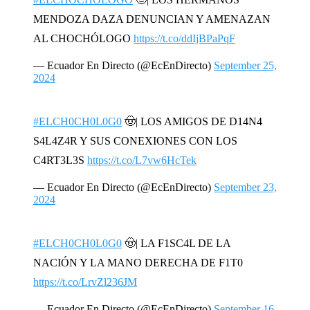
MENDOZA DAZA DENUNCIAN Y AMENAZAN
AL CHOCHÓLOGO
https://t.co/ddIjBPaPqF
— Ecuador En Directo (@EcEnDirecto)
September 25,
2024
#ELCH0CH0L0G0
🤠| LOS AMIGOS DE D14N4
S4L4Z4R Y SUS CONEXIONES CON LOS
C4RT3L3S
https://t.co/L7vw6HcTek
— Ecuador En Directo (@EcEnDirecto)
September 23,
2024
#ELCH0CH0L0G0
🤠| LA F1SC4L DE LA
NACIÓN Y LA MANO DERECHA DE F1T0
https://t.co/LrvZl236JM
— Ecuador En Directo (@EcEnDirecto)
September 16,