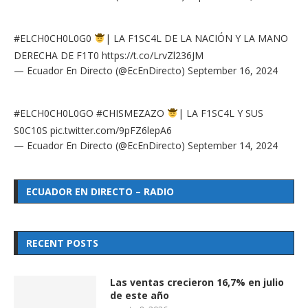
#ELCH0CH0L0G0
| LA F1SC4L DE LA NACIÓN Y LA MANO
DERECHA DE F1T0
https://t.co/LrvZl236JM
— Ecuador En Directo (@EcEnDirecto)
September 16, 2024
#ELCH0CH0L0GO
#CHISMEZAZO
| LA F1SC4L Y SUS
S0C10S
pic.twitter.com/9pFZ6lepA6
— Ecuador En Directo (@EcEnDirecto)
September 14, 2024
ECUADOR EN DIRECTO – RADIO
RECENT POSTS
Las ventas crecieron 16,7% en julio
de este año