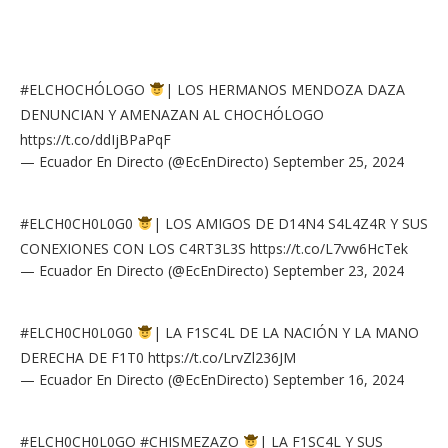
#ELCHOCHÓLOGO
| LOS HERMANOS MENDOZA DAZA
DENUNCIAN Y AMENAZAN AL CHOCHÓLOGO
https://t.co/ddIjBPaPqF
— Ecuador En Directo (@EcEnDirecto)
September 25, 2024
#ELCH0CH0L0G0
| LOS AMIGOS DE D14N4 S4L4Z4R Y SUS
CONEXIONES CON LOS C4RT3L3S
https://t.co/L7vw6HcTek
— Ecuador En Directo (@EcEnDirecto)
September 23, 2024
#ELCH0CH0L0G0
| LA F1SC4L DE LA NACIÓN Y LA MANO
DERECHA DE F1T0
https://t.co/LrvZl236JM
— Ecuador En Directo (@EcEnDirecto)
September 16, 2024
#ELCH0CH0L0GO
#CHISMEZAZO
| LA F1SC4L Y SUS