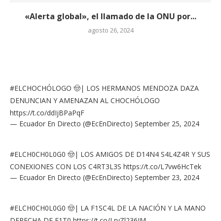
«Alerta global», el llamado de la ONU por...
agosto 26, 2024
#ELCHOCHÓLOGO
🤠| LOS HERMANOS MENDOZA DAZA
DENUNCIAN Y AMENAZAN AL CHOCHÓLOGO
https://t.co/ddIjBPaPqF
— Ecuador En Directo (@EcEnDirecto)
September 25, 2024
#ELCH0CH0L0G0
🤠| LOS AMIGOS DE D14N4 S4L4Z4R Y SUS
CONEXIONES CON LOS C4RT3L3S
https://t.co/L7vw6HcTek
— Ecuador En Directo (@EcEnDirecto)
September 23, 2024
#ELCH0CH0L0G0
🤠| LA F1SC4L DE LA NACIÓN Y LA MANO
DERECHA DE F1T0
https://t.co/LrvZl236JM