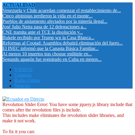
ACTUALIDAD
Venezuela y Chile acuerdan comenzar el restablecimiento de...
Cinco alpinistas perdieron la vida en el monte...
Pueblos de aislamiento afectados por la minería ilegal...
José Julio Neira pasa de 12 delegaciones a...
CNE tramita ante el TCE la disolución y...
Bukele recibido por Trump wn la Casa Blanca...
Reformas al Cootad: Asamblea debatirá eliminación del fuero...
El INEC informó que la Canasta Básica Familiar...
Al menos 10 muertos tras choque múltiple en...
Segundo apagón fue registrado en Cuba en menos...
VIDEOS
Contacto
Radio Online
Noticias
Revolution Slider Error: You have some jquery.js library include that
comes after the revolution files js include.
This includes make eliminates the revolution slider libraries, and
make it not work.
To fix it you can: