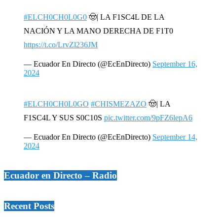
#ELCH0CH0L0G0
🤠| LA F1SC4L DE LA
NACIÓN Y LA MANO DERECHA DE F1T0
https://t.co/LrvZl236JM
— Ecuador En Directo (@EcEnDirecto)
September 16,
2024
#ELCH0CH0L0GO
#CHISMEZAZO
🤠| LA
F1SC4L Y SUS S0C10S
pic.twitter.com/9pFZ6lepA6
— Ecuador En Directo (@EcEnDirecto)
September 14,
2024
Ecuador en Directo – Radio
Recent Posts