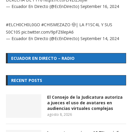
DERECHA DE F1T0
https://t.co/LrvZl236JM
— Ecuador En Directo (@EcEnDirecto)
September 16, 2024
#ELCH0CH0L0GO
#CHISMEZAZO
🤠| LA F1SC4L Y SUS
S0C10S
pic.twitter.com/9pFZ6lepA6
— Ecuador En Directo (@EcEnDirecto)
September 14, 2024
ECUADOR EN DIRECTO – RADIO
RECENT POSTS
El Consejo de la Judicatura autoriza
a jueces el uso de avatares en
audiencias virtuales complejas
agosto 8, 2026