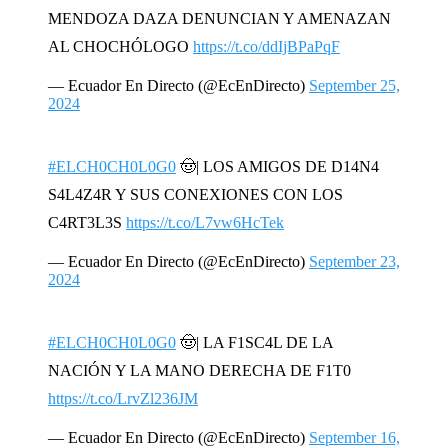
MENDOZA DAZA DENUNCIAN Y AMENAZAN
AL CHOCHÓLOGO
https://t.co/ddIjBPaPqF
— Ecuador En Directo (@EcEnDirecto)
September 25,
2024
#ELCH0CH0L0G0
🤠| LOS AMIGOS DE D14N4
S4L4Z4R Y SUS CONEXIONES CON LOS
C4RT3L3S
https://t.co/L7vw6HcTek
— Ecuador En Directo (@EcEnDirecto)
September 23,
2024
#ELCH0CH0L0G0
🤠| LA F1SC4L DE LA
NACIÓN Y LA MANO DERECHA DE F1T0
https://t.co/LrvZl236JM
— Ecuador En Directo (@EcEnDirecto)
September 16,