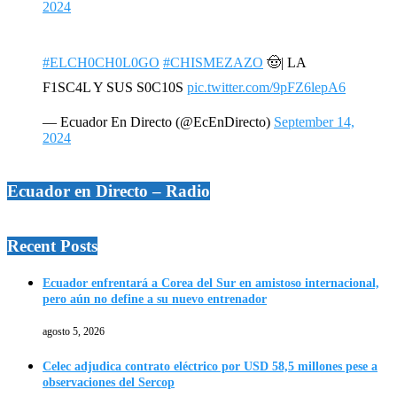
2024
#ELCH0CH0L0GO
#CHISMEZAZO
🤠| LA
F1SC4L Y SUS S0C10S
pic.twitter.com/9pFZ6lepA6
— Ecuador En Directo (@EcEnDirecto)
September 14,
2024
Ecuador en Directo – Radio
Recent Posts
Ecuador enfrentará a Corea del Sur en amistoso internacional,
pero aún no define a su nuevo entrenador
agosto 5, 2026
Celec adjudica contrato eléctrico por USD 58,5 millones pese a
observaciones del Sercop