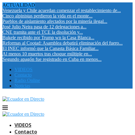
ACTUALIDAD
Venezuela y Chile acuerdan comenzar el restablecimiento de...
Cinco alpinistas perdieron la vida en el monte...
Pueblos de aislamiento afectados por la minería ilegal...
José Julio Neira pasa de 12 delegaciones a...
CNE tramita ante el TCE la disolución y...
Bukele recibido por Trump wn la Casa Blanca...
Reformas al Cootad: Asamblea debatirá eliminación del fuero...
El INEC informó que la Canasta Básica Familiar...
Al menos 10 muertos tras choque múltiple en...
Segundo apagón fue registrado en Cuba en menos...
VIDEOS
Contacto
Radio Online
Noticias
VIDEOS
Contacto