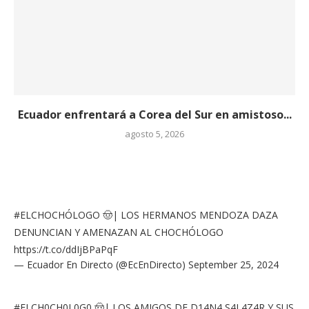
Ecuador enfrentará a Corea del Sur en amistoso...
agosto 5, 2026
#ELCHOCHÓLOGO
🤠| LOS HERMANOS MENDOZA DAZA
DENUNCIAN Y AMENAZAN AL CHOCHÓLOGO
https://t.co/ddIjBPaPqF
— Ecuador En Directo (@EcEnDirecto)
September 25, 2024
#ELCH0CH0L0G0
🤠| LOS AMIGOS DE D14N4 S4L4Z4R Y SUS