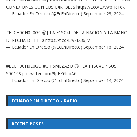
CONEXIONES CON LOS C4RT3L3S
https://t.co/L7vw6HcTek
— Ecuador En Directo (@EcEnDirecto)
September 23, 2024
#ELCH0CH0L0G0
🤠| LA F1SC4L DE LA NACIÓN Y LA MANO
DERECHA DE F1T0
https://t.co/LrvZl236JM
— Ecuador En Directo (@EcEnDirecto)
September 16, 2024
#ELCH0CH0L0GO
#CHISMEZAZO
🤠| LA F1SC4L Y SUS
S0C10S
pic.twitter.com/9pFZ6lepA6
— Ecuador En Directo (@EcEnDirecto)
September 14, 2024
ECUADOR EN DIRECTO – RADIO
RECENT POSTS