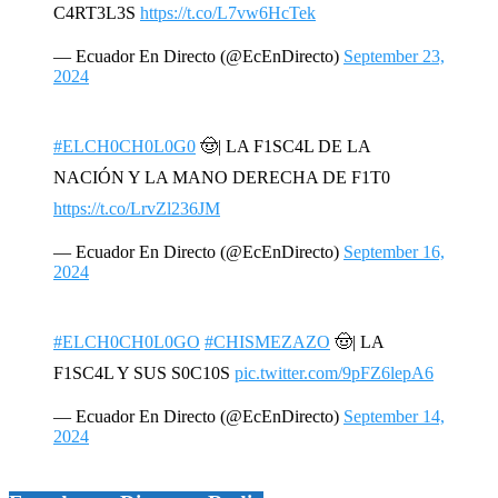
C4RT3L3S
https://t.co/L7vw6HcTek
— Ecuador En Directo (@EcEnDirecto)
September 23,
2024
#ELCH0CH0L0G0
🤠| LA F1SC4L DE LA
NACIÓN Y LA MANO DERECHA DE F1T0
https://t.co/LrvZl236JM
— Ecuador En Directo (@EcEnDirecto)
September 16,
2024
#ELCH0CH0L0GO
#CHISMEZAZO
🤠| LA
F1SC4L Y SUS S0C10S
pic.twitter.com/9pFZ6lepA6
— Ecuador En Directo (@EcEnDirecto)
September 14,
2024