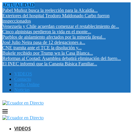
ACTUALIDAD
Pabel Muñoz busca la reelección para la Alcaldía...
Exteriores del hospital Teodoro Maldonado Carbo fueron
inspeccionados
Venezuela y Chile acuerdan comenzar el restablecimiento de...
Cinco alpinistas perdieron la vida en el monte...
Pueblos de aislamiento afectados por la minería ilegal...
José Julio Neira pasa de 12 delegaciones a...
CNE tramita ante el TCE la disolución y...
Bukele recibido por Trump wn la Casa Blanca...
Reformas al Cootad: Asamblea debatirá eliminación del fuero...
El INEC informó que la Canasta Básica Familiar...
VIDEOS
Contacto
Radio Online
Noticias
VIDEOS