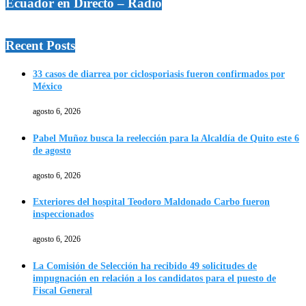
Ecuador en Directo – Radio
Recent Posts
33 casos de diarrea por ciclosporiasis fueron confirmados por
México
agosto 6, 2026
Pabel Muñoz busca la reelección para la Alcaldía de Quito este 6
de agosto
agosto 6, 2026
Exteriores del hospital Teodoro Maldonado Carbo fueron
inspeccionados
agosto 6, 2026
La Comisión de Selección ha recibido 49 solicitudes de
impugnación en relación a los candidatos para el puesto de
Fiscal General