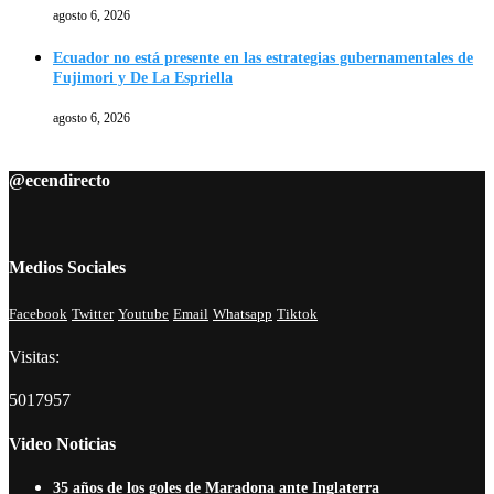
agosto 6, 2026
Ecuador no está presente en las estrategias gubernamentales de
Fujimori y De La Espriella
agosto 6, 2026
@ecendirecto
Medios Sociales
Facebook
Twitter
Youtube
Email
Whatsapp
Tiktok
Visitas:
5017957
Video Noticias
35 años de los goles de Maradona ante Inglaterra