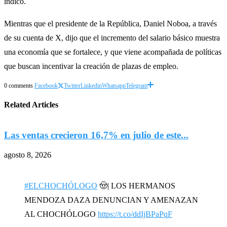
indicó.
Mientras que el presidente de la República, Daniel Noboa, a través
de su cuenta de X, dijo que el incremento del salario básico muestra
una economía que se fortalece, y que viene acompañada de políticas
que buscan incentivar la creación de plazas de empleo.
0 comments
Facebook
Twitter
Linkedin
Whatsapp
Telegram
Related Articles
Las ventas crecieron 16,7% en julio de este...
agosto 8, 2026
a
#ELCHOCHÓLOGO
🤠| LOS HERMANOS
MENDOZA DAZA DENUNCIAN Y AMENAZAN
AL CHOCHÓLOGO
https://t.co/ddIjBPaPqF