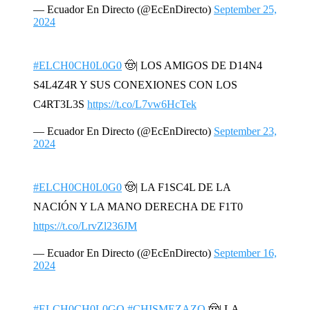
— Ecuador En Directo (@EcEnDirecto)
September 25,
2024
#ELCH0CH0L0G0
🤠| LOS AMIGOS DE D14N4
S4L4Z4R Y SUS CONEXIONES CON LOS
C4RT3L3S
https://t.co/L7vw6HcTek
— Ecuador En Directo (@EcEnDirecto)
September 23,
2024
#ELCH0CH0L0G0
🤠| LA F1SC4L DE LA
NACIÓN Y LA MANO DERECHA DE F1T0
https://t.co/LrvZl236JM
— Ecuador En Directo (@EcEnDirecto)
September 16,
2024
#ELCH0CH0L0GO
#CHISMEZAZO
🤠| LA