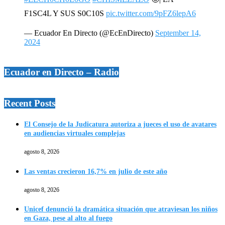
F1SC4L Y SUS S0C10S
pic.twitter.com/9pFZ6lepA6
— Ecuador En Directo (@EcEnDirecto)
September 14,
2024
Ecuador en Directo – Radio
Recent Posts
El Consejo de la Judicatura autoriza a jueces el uso de avatares
en audiencias virtuales complejas
agosto 8, 2026
Las ventas crecieron 16,7% en julio de este año
agosto 8, 2026
Unicef denunció la dramática situación que atraviesan los niños
en Gaza, pese al alto al fuego