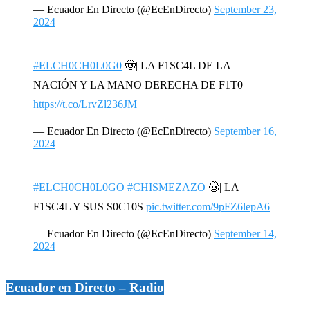
— Ecuador En Directo (@EcEnDirecto)
September 23,
2024
#ELCH0CH0L0G0
🤠| LA F1SC4L DE LA
NACIÓN Y LA MANO DERECHA DE F1T0
https://t.co/LrvZl236JM
— Ecuador En Directo (@EcEnDirecto)
September 16,
2024
#ELCH0CH0L0GO
#CHISMEZAZO
🤠| LA
F1SC4L Y SUS S0C10S
pic.twitter.com/9pFZ6lepA6
— Ecuador En Directo (@EcEnDirecto)
September 14,
2024
Ecuador en Directo – Radio