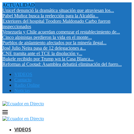
ACTUALIDAD
Unicef denunció la dramática situación que atraviesan los...
Pabel Muñoz busca la reelección para la Alcaldía...
Exteriores del hospital Teodoro Maldonado Carbo fueron
inspeccionados
Venezuela y Chile acuerdan comenzar el restablecimiento de...
Cinco alpinistas perdieron la vida en el monte...
Pueblos de aislamiento afectados por la minería ilegal...
José Julio Neira pasa de 12 delegaciones a...
CNE tramita ante el TCE la disolución y...
Bukele recibido por Trump wn la Casa Blanca...
Reformas al Cootad: Asamblea debatirá eliminación del fuero...
VIDEOS
Contacto
Radio Online
Noticias
VIDEOS