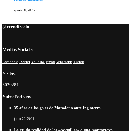
agosto 8, 2026
@ecendirecto
Medios Sociales
Facebook
Twitter
Youtube
Email
Whatsapp
Tiktok
Visitas:
5029281
Video Noticias
35 años de los goles de Maradona ante Inglaterra
junio 22, 2021
La cruda realidad de las «cosquillas» a una mantarraya