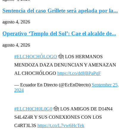
Sentencia del caso Grillete será apelada por la...
agosto 4, 2026
Operativo ‘Templo del Sol’: Cae el alcalde de...
agosto 4, 2026
#ELCHOCHÓLOGO
🤠| LOS HERMANOS
MENDOZA DAZA DENUNCIAN Y AMENAZAN
AL CHOCHÓLOGO
https://t.co/ddIjBPaPqF
— Ecuador En Directo (@EcEnDirecto)
September 25,
2024
#ELCH0CH0L0G0
🤠| LOS AMIGOS DE D14N4
S4L4Z4R Y SUS CONEXIONES CON LOS
C4RT3L3S
https://t.co/L7vw6HcTek