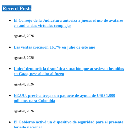
Recent Posts
El Consejo de la Judicatura autoriza a jueces el uso de avatares
en audiencias virtuales complejas
agosto 8, 2026
Las ventas crecieron 16,7% en julio de este año
agosto 8, 2026
Unicef denunció la dramática situación que atraviesan los niños
en Gaza, pese al alto al fuego
agosto 8, 2026
EE.UU. prevé entregar un paquete de ayuda de USD 1.000
millones para Colombia
agosto 8, 2026
El Gobierno activó un dispositivo de seguridad para el presente
feriado nacional