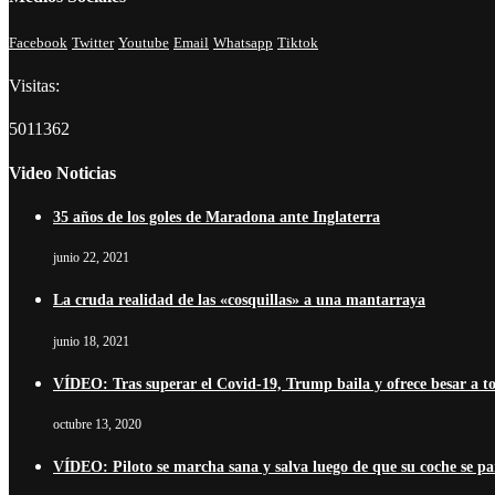
Facebook
Twitter
Youtube
Email
Whatsapp
Tiktok
Visitas:
5011362
Video Noticias
35 años de los goles de Maradona ante Inglaterra
junio 22, 2021
La cruda realidad de las «cosquillas» a una mantarraya
junio 18, 2021
VÍDEO: Tras superar el Covid-19, Trump baila y ofrece besar a t
octubre 13, 2020
VÍDEO: Piloto se marcha sana y salva luego de que su coche se pa