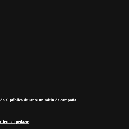
odo el público durante un mitin de campaña
rtiera en pedazos