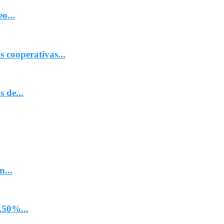
o...
 cooperativas...
 de...
n...
,50%...