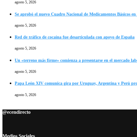
agosto 5, 2026
Se aprobó el nuevo Cuadro Nacional de Medicamentos Básicos en
agosto 5, 2026
Red de tráfico de cocaína fue desarticulada con apoyo de España
agosto 5, 2026
Un «terreno más firme» comienza a presentarse en el mercado lab
agosto 5, 2026
Papa León XIV comunica gira por Uruguay, Argentina y Perú p
agosto 5, 2026
@ecendirecto
Medios Sociales