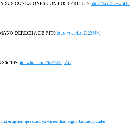
R Y SUS CONEXIONES CON LOS C4RT3L3S
https://t.co/L7vw6H
A MANO DERECHA DE F1T0
https://t.co/LrvZl236JM
S S0C10S
pic.twitter.com/9pFZ6lepA6
una erupción que dura ya varios días, según las autoridades