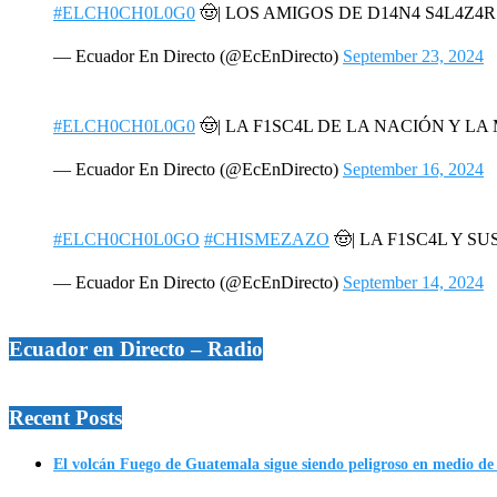
#ELCH0CH0L0G0
🤠| LOS AMIGOS DE D14N4 S4L4Z4
— Ecuador En Directo (@EcEnDirecto)
September 23, 2024
#ELCH0CH0L0G0
🤠| LA F1SC4L DE LA NACIÓN Y L
— Ecuador En Directo (@EcEnDirecto)
September 16, 2024
#ELCH0CH0L0GO
#CHISMEZAZO
🤠| LA F1SC4L Y SU
— Ecuador En Directo (@EcEnDirecto)
September 14, 2024
Ecuador en Directo – Radio
Recent Posts
El volcán Fuego de Guatemala sigue siendo peligroso en medio de 