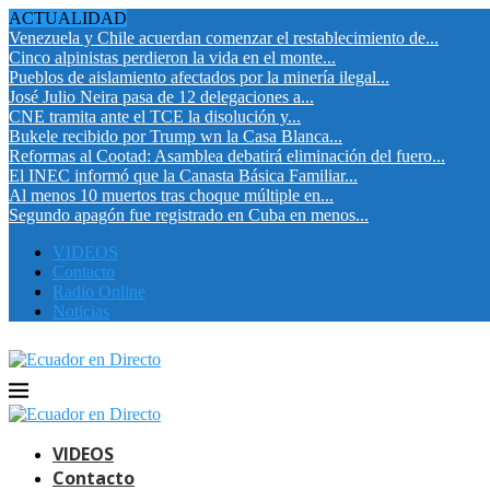
ACTUALIDAD
Venezuela y Chile acuerdan comenzar el restablecimiento de...
Cinco alpinistas perdieron la vida en el monte...
Pueblos de aislamiento afectados por la minería ilegal...
José Julio Neira pasa de 12 delegaciones a...
CNE tramita ante el TCE la disolución y...
Bukele recibido por Trump wn la Casa Blanca...
Reformas al Cootad: Asamblea debatirá eliminación del fuero...
El INEC informó que la Canasta Básica Familiar...
Al menos 10 muertos tras choque múltiple en...
Segundo apagón fue registrado en Cuba en menos...
VIDEOS
Contacto
Radio Online
Noticias
VIDEOS
Contacto