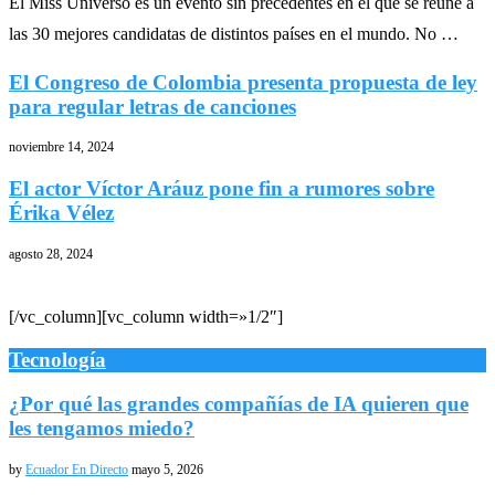
El Miss Universo es un evento sin precedentes en el que se reúne a
las 30 mejores candidatas de distintos países en el mundo. No …
El Congreso de Colombia presenta propuesta de ley
para regular letras de canciones
noviembre 14, 2024
El actor Víctor Aráuz pone fin a rumores sobre
Érika Vélez
agosto 28, 2024
[/vc_column][vc_column width=»1/2″]
Tecnología
¿Por qué las grandes compañías de IA quieren que
les tengamos miedo?
by
Ecuador En Directo
mayo 5, 2026