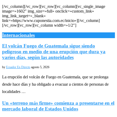
[/vc_column][/vc_row][vc_row][vc_column][vc_single_image
image=»1602″ img_size=»full» onclick=»custom_link»
img_link_target=»_blank»
link=»https://www.cuponestia.com.ec/inicio»][/vc_column]
[/vc_row][vc_row][vc_column width=»1/2″]
Internacionales
El volcán Fuego de Guatemala sigue siendo
peligroso en medio de una erupción que dura ya
varios días, según las autoridades
by
Ecuador En Directo
agosto 5, 2026
La erupción del volcán de Fuego en Guatemala, que se prolonga
desde hace días y ha obligado a evacuar a cientos de personas de
localidades …
Un «terreno más firme» comienza a presentarse en el
mercado laboral de Estados Unidos