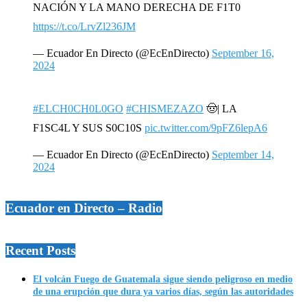
NACIÓN Y LA MANO DERECHA DE F1T0
https://t.co/LrvZl236JM
— Ecuador En Directo (@EcEnDirecto)
September 16,
2024
#ELCH0CH0L0GO
#CHISMEZAZO
🤠| LA
F1SC4L Y SUS S0C10S
pic.twitter.com/9pFZ6lepA6
— Ecuador En Directo (@EcEnDirecto)
September 14,
2024
Ecuador en Directo – Radio
Recent Posts
El volcán Fuego de Guatemala sigue siendo peligroso en medio
de una erupción que dura ya varios días, según las autoridades