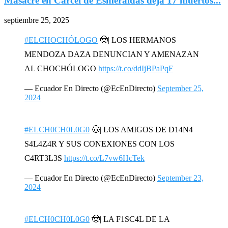
Masacre en Cárcel de Esmeraldas deja 17 muertos...
septiembre 25, 2025
#ELCHOCHÓLOGO
🤠| LOS HERMANOS
MENDOZA DAZA DENUNCIAN Y AMENAZAN
AL CHOCHÓLOGO
https://t.co/ddIjBPaPqF
— Ecuador En Directo (@EcEnDirecto)
September 25,
2024
#ELCH0CH0L0G0
🤠| LOS AMIGOS DE D14N4
S4L4Z4R Y SUS CONEXIONES CON LOS
C4RT3L3S
https://t.co/L7vw6HcTek
— Ecuador En Directo (@EcEnDirecto)
September 23,
2024
#ELCH0CH0L0G0
🤠| LA F1SC4L DE LA