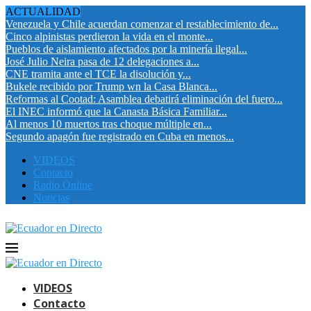
ACTUALIDAD
Venezuela y Chile acuerdan comenzar el restablecimiento de...
Cinco alpinistas perdieron la vida en el monte...
Pueblos de aislamiento afectados por la minería ilegal...
José Julio Neira pasa de 12 delegaciones a...
CNE tramita ante el TCE la disolución y...
Bukele recibido por Trump wn la Casa Blanca...
Reformas al Cootad: Asamblea debatirá eliminación del fuero...
El INEC informó que la Canasta Básica Familiar...
Al menos 10 muertos tras choque múltiple en...
Segundo apagón fue registrado en Cuba en menos...
VIDEOS
Contacto
Radio Online
Noticias
VIDEOS
Contacto