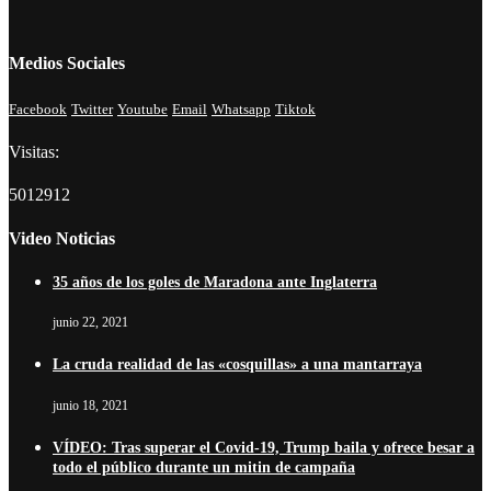
Medios Sociales
Facebook
Twitter
Youtube
Email
Whatsapp
Tiktok
Visitas:
5012912
Video Noticias
35 años de los goles de Maradona ante Inglaterra
junio 22, 2021
La cruda realidad de las «cosquillas» a una mantarraya
junio 18, 2021
VÍDEO: Tras superar el Covid-19, Trump baila y ofrece besar a
todo el público durante un mitin de campaña