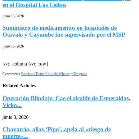
en el Hospital Los Ceibos
junio 18, 2026
Suministro de medicamentos en hospitales de
Otavalo y Cayambe fue supervisado por el MSP
junio 16, 2026
[/vc_column][/vc_row]
0 comments
Facebook
Twitter
Linkedin
Whatsapp
Telegram
Related Articles
Operación Blindaje: Cae el alcalde de Esmeraldas,
Vicko...
junio 3, 2026
Chavarría, alias ‘Pipo’, apela al «riesgo de
muerte»...